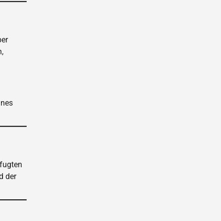
ber
,
ines
efugten
d der