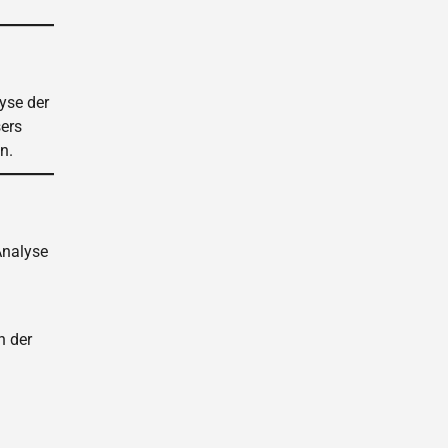
yse der
ers
n.
Analyse
n der