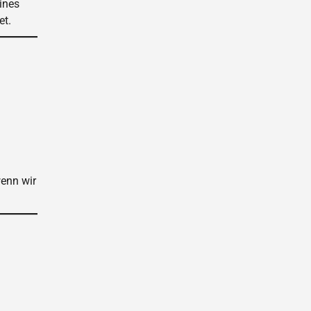
ines
et.
wenn wir