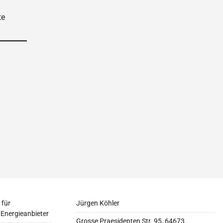
te
 für
Jürgen Köhler
 Energieanbieter
Grosse Praesidenten Str. 95, 64673